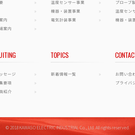
要
温度センサー事業
プローブ
機器・装置事業
温度セン
案内
電気計装事業
機器・装
場案内
UITING
TOPICS
CONTAC
ッセージ
新着情報一覧
お問い合
集要項
プライバ
員紹介
© 2018 KAWASO ELECTRIC INDUSTRIAL Co., Ltd.
All rights reserved.