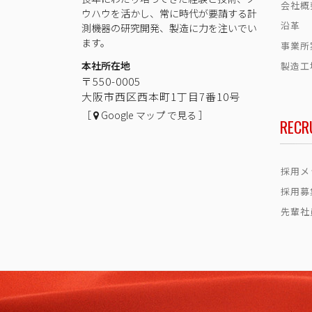
会社概
ウハウを活かし、常に時代が要請する計
沿革
測機器の研究開発、製造に力を注いでい
ます。
事業所
本社所在地
製造工
〒550-0005
大阪市西区西本町1丁目7番10号
［
Google マップ で見る ］
RECR
採用メ
採用募
先輩社