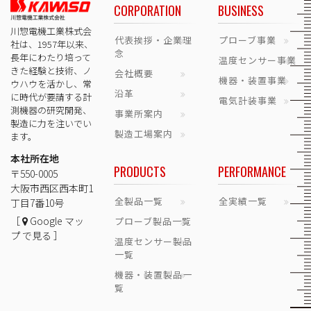
CORPORATION
BUSINESS
川惣電機工業株式会
代表挨拶・企業理
プローブ事業
社は、1957年以来、
念
長年にわたり培って
温度センサー事業
きた経験と技術、ノ
会社概要
機器・装置事業
ウハウを活かし、常
沿革
に時代が要請する計
電気計装事業
測機器の研究開発、
事業所案内
製造に力を注いでい
製造工場案内
ます。
本社所在地
PRODUCTS
PERFORMANCE
〒550-0005
大阪市西区西本町1
全製品一覧
全実績一覧
丁目7番10号
［
Google マッ
プローブ製品一覧
プ で見る ］
温度センサー製品
一覧
機器・装置製品一
覧