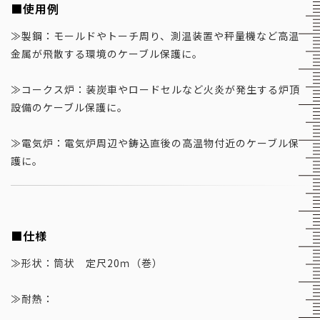
■使用例
≫製鋼：モールドやトーチ周り、測温装置や秤量機など高温
金属が飛散する環境のケーブル保護に。
≫コークス炉：装炭車やロードセルなど火炎が発生する炉頂
設備のケーブル保護に。
≫電気炉：電気炉周辺や鋳込直後の高温物付近のケーブル保
護に。
■仕様
≫形状：筒状 定尺20ｍ（巻）
≫耐熱：